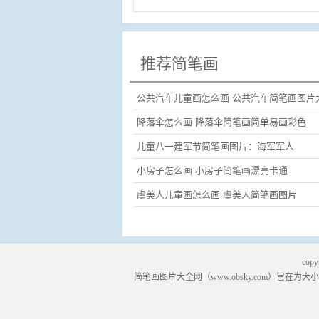
推荐简笔画
公共汽车儿童画怎么画 公共汽车简笔画图片
降落伞怎么画 降落伞简笔画简单易画彩色
儿童八一建军节简笔画图片：海军军人
小房子怎么画 小房子简笔画漂亮卡通
虞美人儿童画怎么画 虞美人简笔画图片
copy
简笔画
图片大全网（
www.obsky.com
）旨在为大小