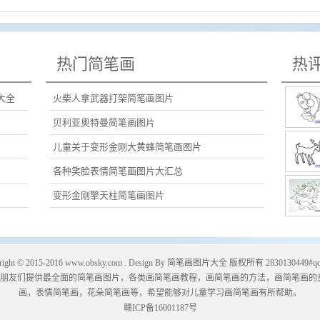
热门简笔画
热
大全
火柴人拿武器打架简笔画图片
贝利亚奥特曼简笔画图片
儿童关于变形金刚大黄蜂简笔画图片
各种笑脸表情简笔画图片大汇总
变形金刚擎天柱简笔画图片
right © 2015-2016
www.obsky.com
. Design By
简笔画图片大全
版权所有 2830130449#qq
朋友们提供最全面的简笔画图片，各类画简笔画教程，画简笔画的方法，画简笔画的
画
，表情简笔画，
花朵简笔画
等，希望能够对儿童学习画简笔画有所帮助。
赣ICP备16001187号