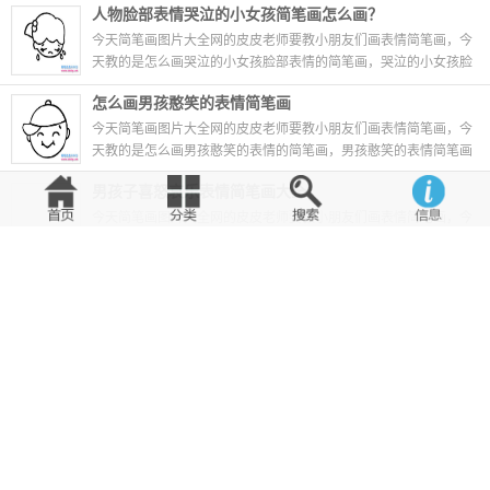
人物脸部表情哭泣的小女孩简笔画怎么画？
今天简笔画图片大全网的皮皮老师要教小朋友们画表情简笔画，今
天教的是怎么画哭泣的小女孩脸部表情的简笔画，哭泣的小女孩脸
部表情简笔画画法非常简单哦，只需要...
08-23
怎么画男孩憨笑的表情简笔画
今天简笔画图片大全网的皮皮老师要教小朋友们画表情简笔画，今
天教的是怎么画男孩憨笑的表情的简笔画，男孩憨笑的表情简笔画
画法非常简单哦，只需要几笔就能够画...
08-23
男孩子喜怒哀乐表情简笔画大全
今天简笔画图片大全网的皮皮老师要教小朋友们画表情简笔画，今
天教的是怎么画男孩子喜怒哀乐表情的简笔画，男孩子喜怒哀乐表
首页
分类
搜索
信息
情简笔画画法非常简单哦，只需要几笔...
08-22
怎么画哭泣的男孩表情简笔画
今天简笔画图片大全网的皮皮老师要教小朋友们画表情简笔画，今
天教的是怎么画哭泣的男孩的简笔画，哭泣的男孩简笔画画法非常
简单哦，只需要几笔就能够画出漂亮的...
08-22
儿童沮丧的表情简笔画怎么画
今天简笔画图片大全网的皮皮老师要教小朋友们画表情简笔画，今
天教的是怎么画儿童沮丧的表情的简笔画，儿童沮丧的表情简笔画
画法非常简单哦，只需要几笔就能够画...
08-21
怎么画抓狂的表情简笔画
今天简笔画图片大全网的皮皮老师要教小朋友们画表情简笔画，今