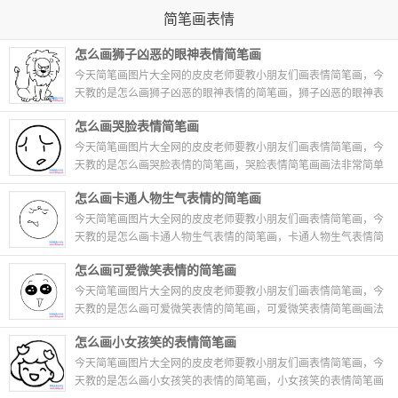
简笔画表情
怎么画狮子凶恶的眼神表情简笔画
今天简笔画图片大全网的皮皮老师要教小朋友们画表情简笔画，今
天教的是怎么画狮子凶恶的眼神表情的简笔画，狮子凶恶的眼神表
情简笔画画法非常简单哦，只需要几笔就能够画出...
09-05
怎么画哭脸表情简笔画
今天简笔画图片大全网的皮皮老师要教小朋友们画表情简笔画，今
天教的是怎么画哭脸表情的简笔画，哭脸表情简笔画画法非常简单
哦，只需要几笔就能够画出漂亮的哭脸...
09-03
怎么画卡通人物生气表情的简笔画
今天简笔画图片大全网的皮皮老师要教小朋友们画表情简笔画，今
天教的是怎么画卡通人物生气表情的简笔画，卡通人物生气表情简
笔画画法非常简单哦，只需要几笔就能...
09-02
怎么画可爱微笑表情的简笔画
今天简笔画图片大全网的皮皮老师要教小朋友们画表情简笔画，今
天教的是怎么画可爱微笑表情的简笔画，可爱微笑表情简笔画画法
非常简单哦，只需要几笔就能够画出漂...
09-01
怎么画小女孩笑的表情简笔画
今天简笔画图片大全网的皮皮老师要教小朋友们画表情简笔画，今
天教的是怎么画小女孩笑的表情的简笔画，小女孩笑的表情简笔画