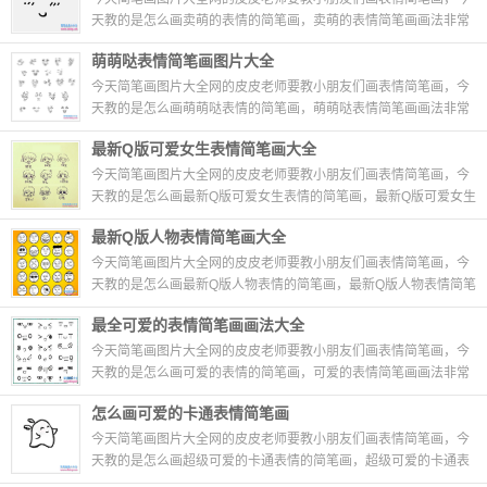
天教的是怎么画卖萌的表情的简笔画，卖萌的表情简笔画画法非常
简单哦，只需要几笔就能够画出漂亮的卖萌的表情...
08-26
萌萌哒表情简笔画图片大全
今天简笔画图片大全网的皮皮老师要教小朋友们画表情简笔画，今
天教的是怎么画萌萌哒表情的简笔画，萌萌哒表情简笔画画法非常
简单哦，只需要几笔就能够画出漂亮的萌萌哒表情...
08-26
最新Q版可爱女生表情简笔画大全
今天简笔画图片大全网的皮皮老师要教小朋友们画表情简笔画，今
天教的是怎么画最新Q版可爱女生表情的简笔画，最新Q版可爱女生
表情简笔画画法非常简单哦，只需要...
08-25
最新Q版人物表情简笔画大全
今天简笔画图片大全网的皮皮老师要教小朋友们画表情简笔画，今
天教的是怎么画最新Q版人物表情的简笔画，最新Q版人物表情简笔
画画法非常简单哦，只需要几笔就能够画出漂亮...
08-25
最全可爱的表情简笔画画法大全
今天简笔画图片大全网的皮皮老师要教小朋友们画表情简笔画，今
天教的是怎么画可爱的表情的简笔画，可爱的表情简笔画画法非常
简单哦，只需要几笔就能够画出漂亮的...
08-24
怎么画可爱的卡通表情简笔画
今天简笔画图片大全网的皮皮老师要教小朋友们画表情简笔画，今
天教的是怎么画超级可爱的卡通表情的简笔画，超级可爱的卡通表
情简笔画画法非常简单哦，只需要几笔就能够画出...
08-24