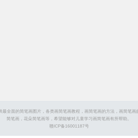
供最全面的简笔画图片，各类画简笔画教程，画简笔画的方法，画简笔画
简笔画，
花朵简笔画
等，希望能够对儿童学习画简笔画有所帮助。
赣ICP备16001187号