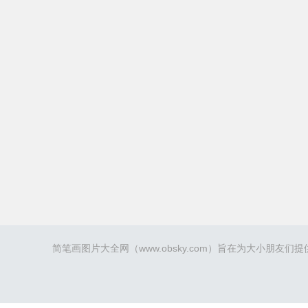
简笔画
图片大全网（
www.obsky.com
）旨在为大小朋友们提